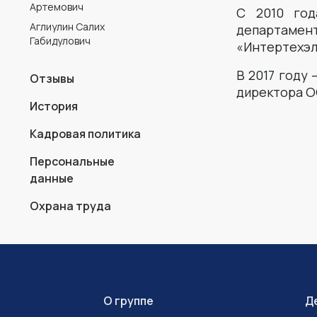
Артемович
С 2010 год
Аглиулин Салих
департаме
Габидулович
«Интертехэл
В 2017 году
Отзывы
директора О
История
Кадровая политика
Персональные
данные
Охрана труда
О группе
Д