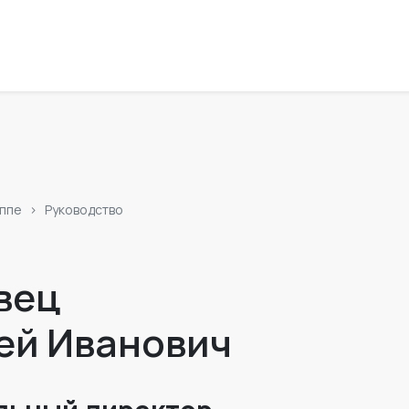
уппе
Руководство
вец
ей Иванович