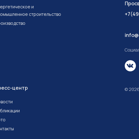
Просв
ергетическое и
+7(49
омышленное строительство
оизводство
info@
Социал
ресс-центр
© 2026
вости
бликации
ото
нтакты