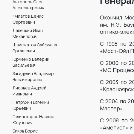
Генера
Антропов Олег
Александрович
Филатов Денис
Окончил Мос
Сергеевич
им. Н.Э. Ба
Лавецкий Иван
оптико-элек
Михайлович
С 1998 по 2
Шаисматов Сайфулла
«Мост-Ойл П
Эргашевич
Юрченко Валерий
С 2000 по 2
Васильевич
«МО Процес
Загидулин Владимир
Владимирович
С 2003 по 2
Лисовец Андрей
«Красноярск
Иванович
С 2004 по 2
Петрухин Евгений
Мастер».
Юрьевич
Галиаскаров Наркис
С 2008 по 2
Юсупович
«Аметист» и
Биков Борис