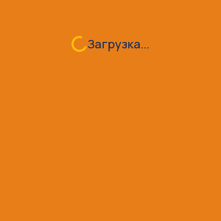
Генерация
Малая генерация
Сетевое строительство
Обращение с ТКО
Загрузка...
Loading...
Промышленное и гражданское строительство
Объекты водного хозяйства
Объекты коммунальной инфраструктуры
Новости